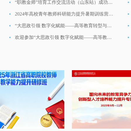
“职教金师”培育工作交流活动（山东站）成功举办
2024年高校青年教师科研能力提升暑期训练营在大连顺利举行
“大思政引领 数字化赋能——高等教育转型与升级”专题培训会7月19—21日在贵阳举办
欢迎参加“大思政引领 数字化赋能——高等教育转型与升级”专题培训